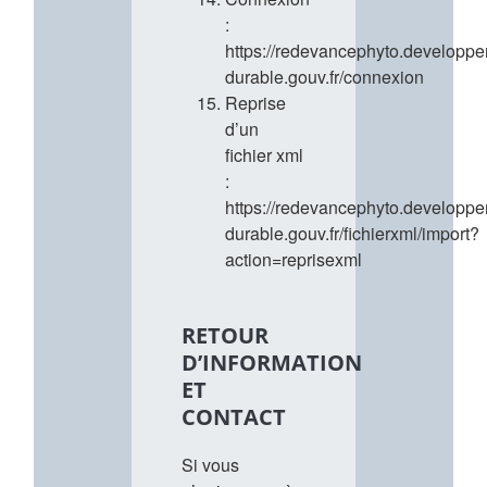
:
https://redevancephyto.developp
durable.gouv.fr/connexion
Reprise
d’un
fichier xml
:
https://redevancephyto.developp
durable.gouv.fr/fichierxml/import?
action=reprisexml
RETOUR
D’INFORMATION
ET
CONTACT
Si vous