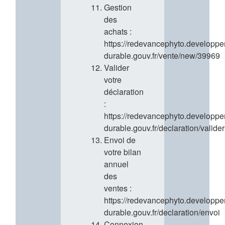
Gestion
des
achats :
https://redevancephyto.developp
durable.gouv.fr/vente/new/39969
Valider
votre
déclaration
:
https://redevancephyto.developp
durable.gouv.fr/declaration/valider
Envoi de
votre bilan
annuel
des
ventes :
https://redevancephyto.developp
durable.gouv.fr/declaration/envoi
Connexion