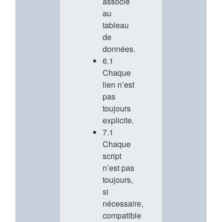
associé
au
tableau
de
données.
6.1
Chaque
lien n’est
pas
toujours
explicite.
7.1
Chaque
script
n’est pas
toujours,
si
nécessaire,
compatible