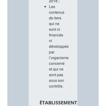
2018 ;
Les
contenus
de tiers
qui ne
sont ni
financés
ni
développés
par
l’organisme
concerné
et qui ne
sont pas
sous son
contrôle.
ÉTABLISSEMENT