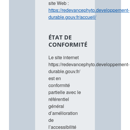
site Web :
https://redevancephyto.developpement-
durable.gouv.fr/accueil/
ÉTAT DE
CONFORMITÉ
Le site internet
https://redevancephyto.developpement-
durable.gouv.fr/
est en
conformité
partielle avec le
référentiel
général
d’amélioration
de
l’accessibilité